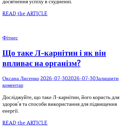
досягнення успіху в схудненні.
спробувати
водну
READ the ARTICLE
дієту:
відгуки
та
результати
Фітнес
Що таке Л-карнітин і як він
впливає на організм?
Оксана Лисенко
2026-07-30
2026-07-30
Залишити
до
коментар
Що
Досліджуйте, що таке Л-карнітин, його користь для
таке
здоров’я та способи використання для підвищення
Л-
енергії.
карнітин
і
READ the ARTICLE
як