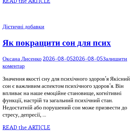
READ the ARTICLE
вправ
для
схуднення
вдома
Дієтичні добавки
Як покращити сон для псих
Оксана Лисенко
2026-08-05
2026-08-05
Залишити
до
коментар
Як
Значення якості сну для психічного здоров’я Якісний
покращити
сон є важливим аспектом психічного здоров’я. Він
сон
впливає на наше емоційне становище, когнітивні
для
функції, настрій та загальний психічний стан.
псих
Недостатній або порушений сон може призвести до
стресу, депресії, …
READ the ARTICLE