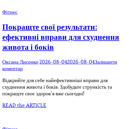
Фітнес
Покращте свої результати:
ефективні вправи для схуднення
живота і боків
Оксана Лисенко
2026-08-04
2026-08-04
Залишити
до
коментар
Покращте
Відкрийте для себе найефективніші вправи для
свої
схуднення живота і боків. Здобудьте стрункість та
результати:
покращте своє здоров’я вже сьогодні!
ефективні
вправи
READ the ARTICLE
для
схуднення
живота
і
Фітнес