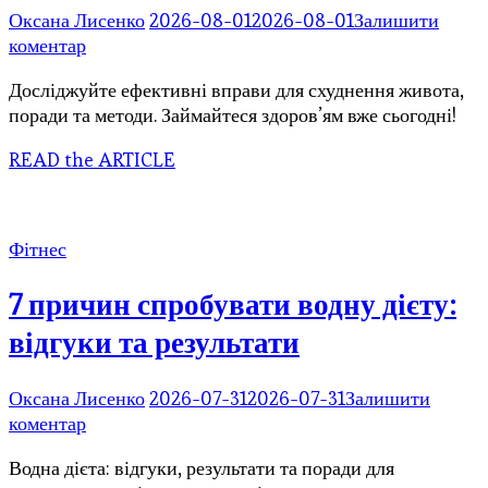
Оксана Лисенко
2026-08-01
2026-08-01
Залишити
до
коментар
Усе,
Досліджуйте ефективні вправи для схуднення живота,
що
поради та методи. Займайтеся здоров’ям вже сьогодні!
потрібно
знати
READ the ARTICLE
про
вправи
для
схуднення
Фітнес
живота
7 причин спробувати водну дієту:
відгуки та результати
Оксана Лисенко
2026-07-31
2026-07-31
Залишити
до
коментар
7
Водна дієта: відгуки, результати та поради для
причин