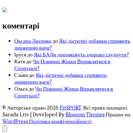
коментарі
Оксана Лисенко
до
Які дієтичні добавки сприяють
зниженню ваги?
Іру́ся
до
Які БАДи допоможуть здорово схуднути?
Ка́тя
до
Чи Повинні Жінки Вправлятися в
Спортзалі?
Сла́ва
до
Які дієтичні добавки сприяють
зниженню ваги?
Ольга
до
Чи Повинні Жінки Вправлятися в
Спортзалі?
© Авторське право 2026
FitSPORT
. Всі права захищені.
Sarada Lite | Developed By
Blossom Themes
.Працює на
WordPress
.
Політика конфіденційності