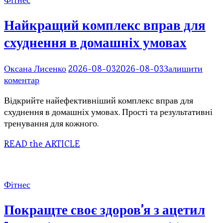
боків
Найкращий комплекс вправ для
схуднення в домашніх умовах
Оксана Лисенко
2026-08-03
2026-08-03
Залишити
до
коментар
Найкращий
Відкрийте найефективніший комплекс вправ для
комплекс
схуднення в домашніх умовах. Прості та результативні
вправ
тренування для кожного.
для
схуднення
READ the ARTICLE
в
домашніх
умовах
Фітнес
Покращте своє здоров’я з ацетил