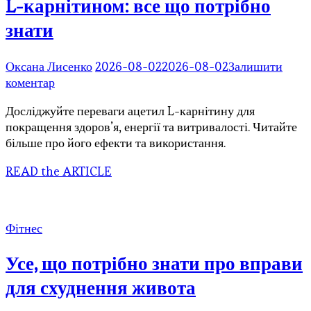
L-карнітином: все що потрібно
знати
Оксана Лисенко
2026-08-02
2026-08-02
Залишити
до
коментар
Покращте
Досліджуйте переваги ацетил L-карнітину для
своє
покращення здоров’я, енергії та витривалості. Читайте
здоров’я
більше про його ефекти та використання.
з
ацетил
READ the ARTICLE
L-
карнітином:
все
що
Фітнес
потрібно
знати
Усе, що потрібно знати про вправи
для схуднення живота