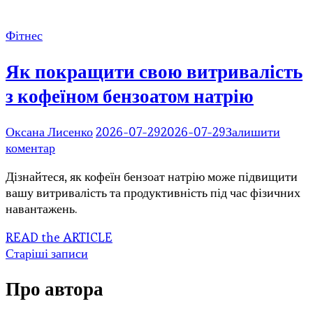
він
впливає
на
Фітнес
організм?
Як покращити свою витривалість
з кофеїном бензоатом натрію
Оксана Лисенко
2026-07-29
2026-07-29
Залишити
до
коментар
Як
Дізнайтеся, як кофеїн бензоат натрію може підвищити
покращити
вашу витривалість та продуктивність під час фізичних
свою
навантажень.
витривалість
з
READ the ARTICLE
кофеїном
Навігація
Старіші записи
бензоатом
натрію
за
Про автора
записами